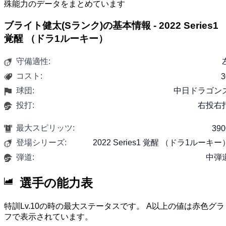
殊能力のデータをまとめています
ブライト健太(Sランク)の基本情報 - 2022 Series1
覚醒 （ドラ1ルーキー）
守備適性:
コスト:
3
球団:
中日ドラゴン
投打:
右投右
最大スピリッツ:
390
登場シリーズ:
2022 Series1 覚醒 （ドラ1ルーキー
弾道:
中弾
選手の能力表
特訓Lv.10の時の最大ステータスです。 A以上の値は赤色グラ
フで表示されています。