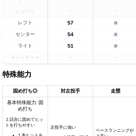
ショート
ー
ー
57
レフト
D
54
センター
D
51
ライト
D
キャッチャー
ー
ー
特殊能力
固め打ち◎
対左投手
走塁
基本特殊能力: 固
め打ち
１試合に固めてヒッ
トを打ちやすい
左投手に強い
ベースランニングが
１本ヒットを
上手い