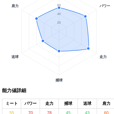
能力値詳細
ミート
パワー
走力
捕球
送球
肩力
55
70
78
45
43
60