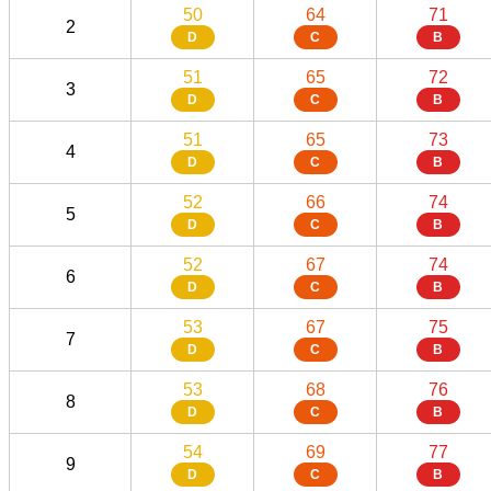
50
64
71
2
D
C
B
51
65
72
3
D
C
B
51
65
73
4
D
C
B
52
66
74
5
D
C
B
52
67
74
6
D
C
B
53
67
75
7
D
C
B
53
68
76
8
D
C
B
54
69
77
9
D
C
B