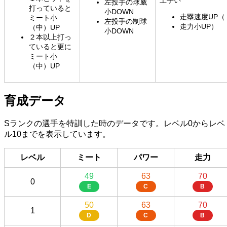
左投手の球威
打っていると
小DOWN
走塁速度UP（
ミート小
左投手の制球
走力小UP）
（中）UP
小DOWN
２本以上打っ
ていると更に
ミート小
（中）UP
育成データ
Sランクの選手を特訓した時のデータです。レベル0からレベ
ル10までを表示しています。
レベル
ミート
パワー
走力
49
63
70
0
E
C
B
50
63
70
1
D
C
B