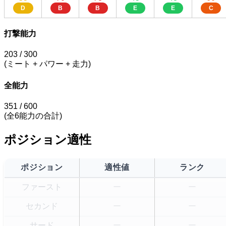
D
B
B
E
E
C
打撃能力
203
/ 300
(ミート + パワー + 走力)
全能力
351
/ 600
(全6能力の合計)
ポジション適性
ポジション
適性値
ランク
ファースト
ー
ー
セカンド
ー
ー
サード
ー
ー