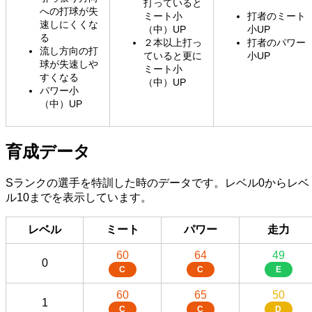
打っていると
への打球が失
ミート小
打者のミート
速しにくくな
（中）UP
小UP
る
２本以上打っ
打者のパワー
流し方向の打
ていると更に
小UP
球が失速しや
ミート小
すくなる
（中）UP
パワー小
（中）UP
育成データ
Sランクの選手を特訓した時のデータです。レベル0からレベ
ル10までを表示しています。
レベル
ミート
パワー
走力
60
64
49
0
C
C
E
60
65
50
1
C
C
D