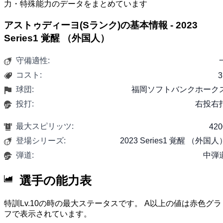
力・特殊能力のデータをまとめています
アストゥディーヨ(Sランク)の基本情報 - 2023
Series1 覚醒 （外国人）
守備適性:
コスト:
3
球団:
福岡ソフトバンクホーク
投打:
右投右
最大スピリッツ:
420
登場シリーズ:
2023 Series1 覚醒 （外国人
弾道:
中弾
選手の能力表
特訓Lv.10の時の最大ステータスです。 A以上の値は赤色グラ
フで表示されています。