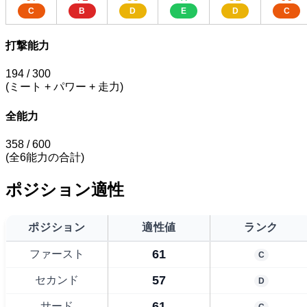
C
B
D
E
D
C
打撃能力
194
/ 300
(ミート + パワー + 走力)
全能力
358
/ 600
(全6能力の合計)
ポジション適性
ポジション
適性値
ランク
61
ファースト
C
57
セカンド
D
61
サード
C