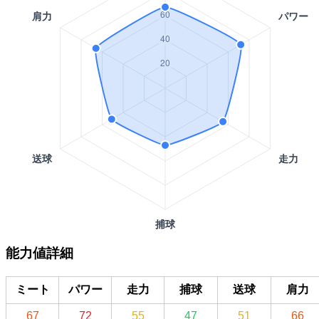
能力値詳細
ミート
パワー
走力
捕球
送球
肩力
67
72
55
47
51
66