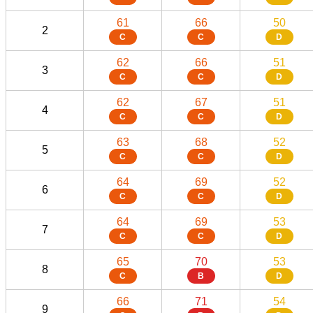
61
66
50
2
C
C
D
62
66
51
3
C
C
D
62
67
51
4
C
C
D
63
68
52
5
C
C
D
64
69
52
6
C
C
D
64
69
53
7
C
C
D
65
70
53
8
C
B
D
66
71
54
9