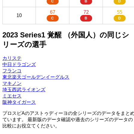
C
B
D
67
72
55
10
C
B
D
2023 Series1 覚醒 （外国人）の同じシ
リーズの選手
カリステ
中日ドラゴンズ
フランコ
東北楽天ゴールデンイーグルス
マキノン
埼玉西武ライオンズ
ミエセス
阪神タイガース
プロスピAのアストゥディーヨの全シリーズのデータをまと
ています。 最新版のデータ確認や過去のシリーズのデータの
比較にお役立てください。