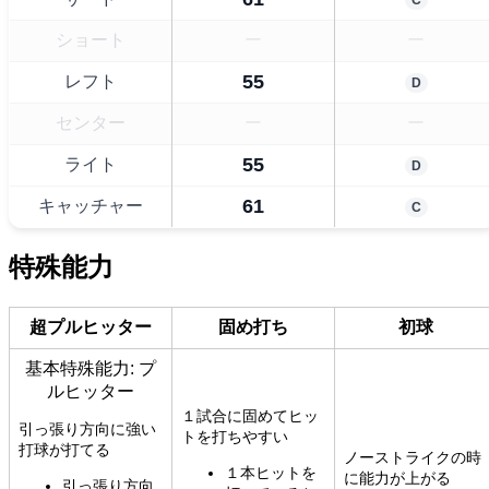
ショート
ー
ー
55
レフト
D
センター
ー
ー
55
ライト
D
61
キャッチャー
C
特殊能力
超プルヒッター
固め打ち
初球
基本特殊能力: プ
ルヒッター
１試合に固めてヒッ
引っ張り方向に強い
トを打ちやすい
打球が打てる
ノーストライクの時
１本ヒットを
に能力が上がる
引っ張り方向