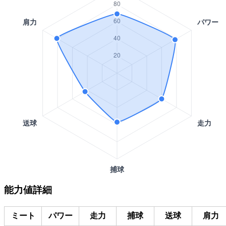
能力値詳細
ミート
パワー
走力
捕球
送球
肩力