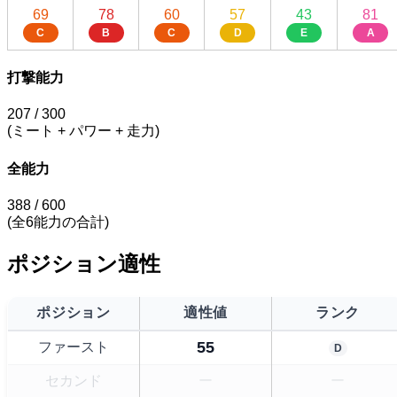
69
78
60
57
43
81
C
B
C
D
E
A
打撃能力
207
/ 300
(ミート + パワー + 走力)
全能力
388
/ 600
(全6能力の合計)
ポジション適性
ポジション
適性値
ランク
55
ファースト
D
セカンド
ー
ー