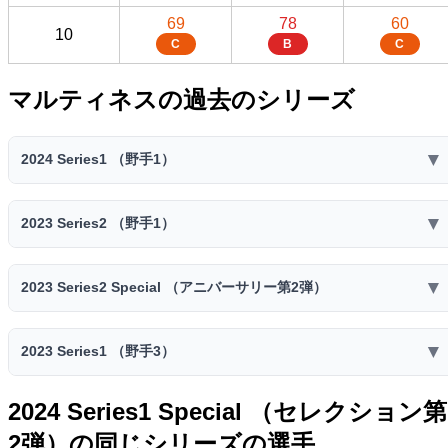
69
78
60
10
C
B
C
マルティネスの過去のシリーズ
▼
2024 Series1 （野手1）
2024 Series1 （野手1）
▼
2023 Series2 （野手1）
スピリ
コスト
ミート
パワー
走力
捕球
送球
ッツ
2023 Series2 （野手1）
68
77
59
57
43
▼
2023 Series2 Special （アニバーサリー第2弾）
4600
34
スピリ
C
B
D
D
E
コスト
ミート
パワー
走力
捕球
送球
ッツ
ファー
セカン
ショー
センタ
2023 Series2 Special （アニバーサリー第2弾）
サード
レフト
ライト
69
77
59
57
43
スト
ド
ト
ー
▼
2023 Series1 （野手3）
4400
33
スピリ
C
B
D
D
E
コスト
ー
ミート
ー
パワー
ー
走力
ー
捕球
ー
送球
ー
D
ッツ
ファー
セカン
ショー
センタ
特殊能力:
サード
2023 Series1 （野手3）
レフト
ライト
2024 Series1 Special （セレクション第
70
78
60
57
43
スト
ド
ト
ー
4400
33
超広角打法
チャンス
フルスイング
スピリ
B
B
C
D
E
2弾）の同じシリーズの選手
コスト
ー
ミート
ー
パワー
ー
走力
捕球
ー
送球
ー
D
D