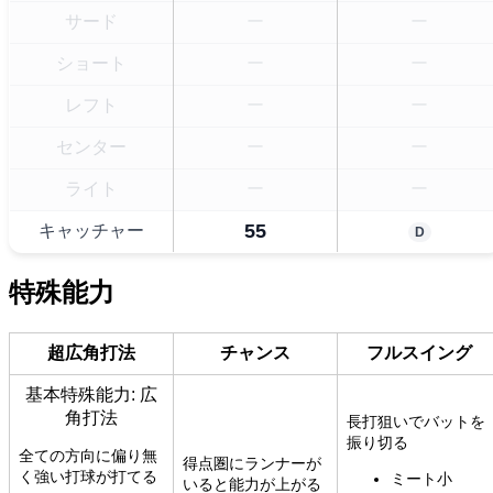
サード
ー
ー
ショート
ー
ー
レフト
ー
ー
センター
ー
ー
ライト
ー
ー
55
キャッチャー
D
特殊能力
超広角打法
チャンス
フルスイング
基本特殊能力: 広
角打法
長打狙いでバットを
振り切る
全ての方向に偏り無
得点圏にランナーが
く強い打球が打てる
ミート小
いると能力が上がる