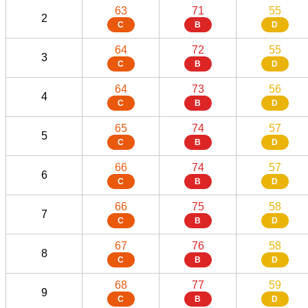
63
71
55
2
C
B
D
64
72
55
3
C
B
D
64
73
56
4
C
B
D
65
74
57
5
C
B
D
66
74
57
6
C
B
D
66
75
58
7
C
B
D
67
76
58
8
C
B
D
68
77
59
9
C
B
D