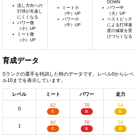
DOWN
流し方向への
ミート小
パワー中
打球が失速し
（中）UP
（大）UP
にくくなる
パワー小
ベストピッチ
パワー微
（中）UP
による打球速
（小）UP
度の減衰を受
ミート微
けづらくなる
（小）UP
育成データ
Sランクの選手を特訓した時のデータです。レベル0からレベ
ル10までを表示しています。
レベル
ミート
パワー
走力
62
70
54
0
C
B
D
62
70
54
1
C
B
D