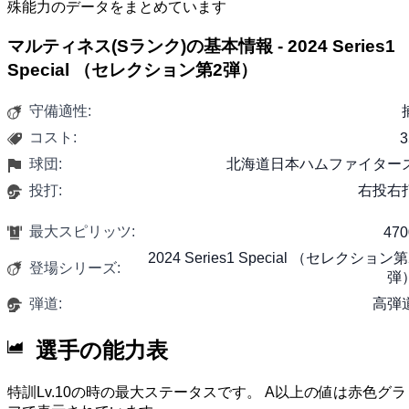
殊能力のデータをまとめています
マルティネス(Sランク)の基本情報 - 2024 Series1
Special （セレクション第2弾）
守備適性:
コスト:
3
球団:
北海道日本ハムファイター
投打:
右投右
最大スピリッツ:
470
2024 Series1 Special （セレクション第
登場シリーズ:
弾
弾道:
高弾
選手の能力表
特訓Lv.10の時の最大ステータスです。 A以上の値は赤色グラ