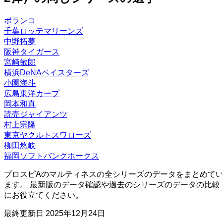
ッツ
ファー
セカン
ショー
センタ
特殊能力:
サード
レフト
ライト
70
76
60
57
43
スト
ド
ト
ー
4300
33
ポランコ
超広角打法
選球眼・改
チャンス
B
B
C
D
E
ー
ー
ー
ー
ー
D
D
千葉ロッテマリーンズ
ファー
セカン
ショー
センタ
中野拓夢
特殊能力:
サード
レフト
ライト
スト
ド
ト
ー
阪神タイガース
超広角打法
選球眼・改
祝宴（打者）
ー
ー
ー
ー
ー
D
D
宮﨑敏郎
横浜DeNAベイスターズ
特殊能力:
小園海斗
超広角打法
選球眼
初球
広島東洋カープ
岡本和真
読売ジャイアンツ
村上宗隆
東京ヤクルトスワローズ
柳田悠岐
福岡ソフトバンクホークス
プロスピAのマルティネスの全シリーズのデータをまとめて
ます。 最新版のデータ確認や過去のシリーズのデータの比較
にお役立てください。
最終更新日
2025年12月24日