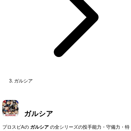
ガルシア
ガルシア
プロスピAの
ガルシア
の全シリーズの投手能力・守備力・特