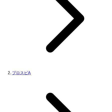
プロスピA