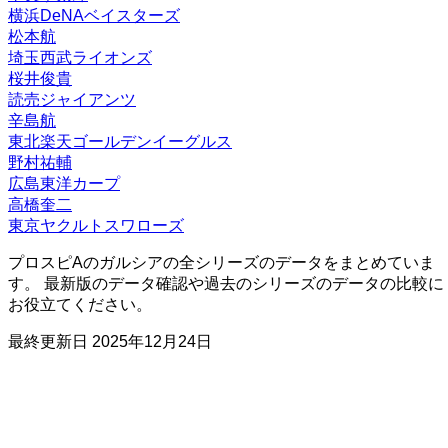
横浜DeNAベイスターズ
松本航
埼玉西武ライオンズ
桜井俊貴
読売ジャイアンツ
辛島航
東北楽天ゴールデンイーグルス
野村祐輔
広島東洋カープ
高橋奎二
東京ヤクルトスワローズ
プロスピAのガルシアの全シリーズのデータをまとめていま
す。 最新版のデータ確認や過去のシリーズのデータの比較に
お役立てください。
最終更新日
2025年12月24日