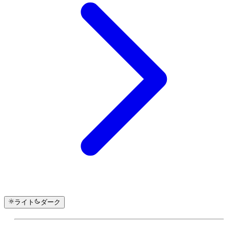
ライト
ダーク