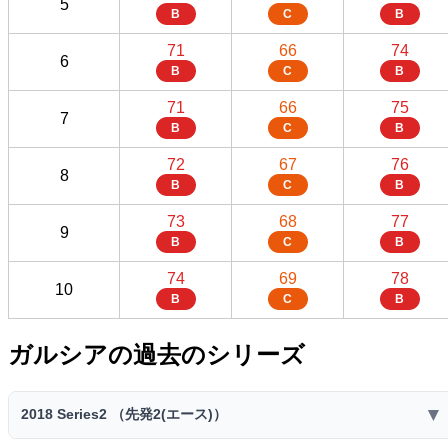
5
B
C
B
71
66
74
6
B
C
B
71
66
75
7
B
C
B
72
67
76
8
B
C
B
73
68
77
9
B
C
B
74
69
78
10
B
C
B
ガルシアの過去のシリーズ
▼
2018 Series2 （先発2(エース)）