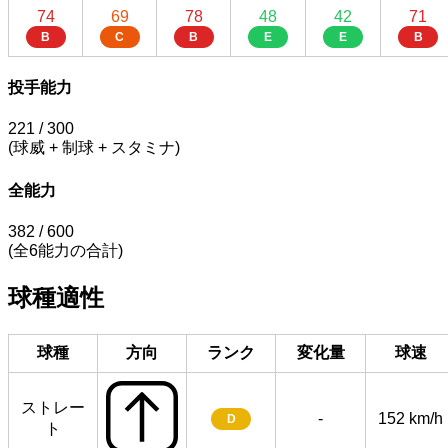
74
69
78
48
42
71
B
C
B
E
E
B
投手能力
221
/ 300
(球威 + 制球 + スタミナ)
全能力
382
/ 600
(全6能力の合計)
球種適性
球種
方向
ランク
変化量
球速
ストレー
-
152 km/h
D
ト