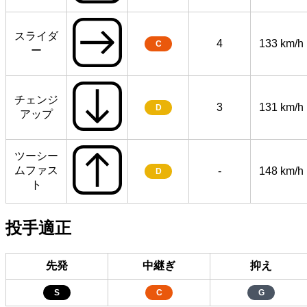
スライダ
4
133 km/h
C
ー
チェンジ
3
131 km/h
D
アップ
ツーシー
ムファス
-
148 km/h
D
ト
投手適正
先発
中継ぎ
抑え
S
C
G