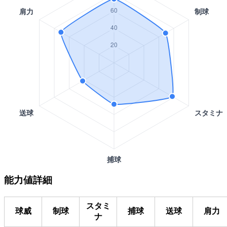
能力値詳細
スタミ
球威
制球
捕球
送球
肩力
ナ