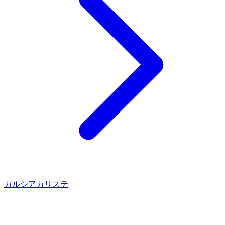
ガルシア
カリステ