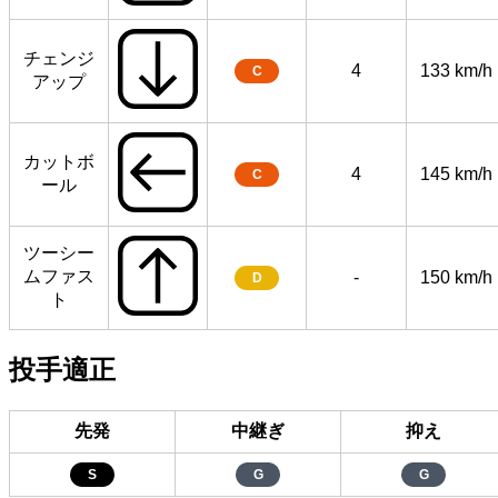
チェンジ
4
133 km/h
C
アップ
カットボ
4
145 km/h
C
ール
ツーシー
ムファス
-
150 km/h
D
ト
投手適正
先発
中継ぎ
抑え
S
G
G