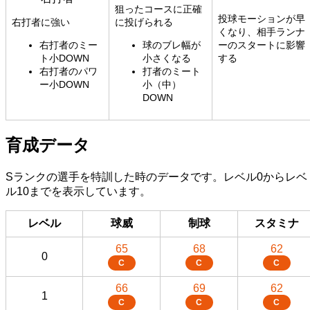
狙ったコースに正確
投球モーションが早
右打者に強い
に投げられる
くなり、相手ランナ
右打者のミー
球のブレ幅が
ーのスタートに影響
ト小DOWN
小さくなる
する
右打者のパワ
打者のミート
ー小DOWN
小（中）
DOWN
育成データ
Sランクの選手を特訓した時のデータです。レベル0からレベ
ル10までを表示しています。
レベル
球威
制球
スタミナ
65
68
62
0
C
C
C
66
69
62
1
C
C
C