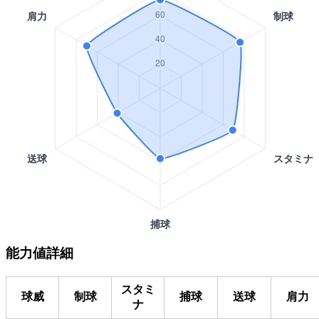
能力値詳細
スタミ
球威
制球
捕球
送球
肩力
ナ