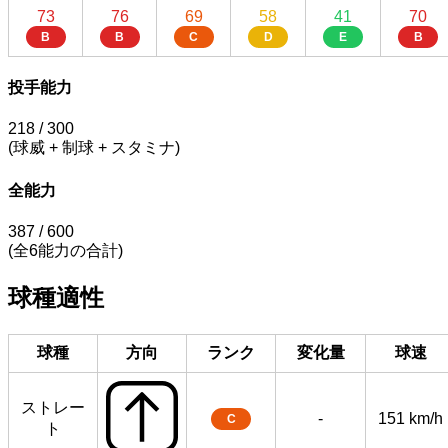
73
76
69
58
41
70
B
B
C
D
E
B
投手能力
218
/ 300
(球威 + 制球 + スタミナ)
全能力
387
/ 600
(全6能力の合計)
球種適性
球種
方向
ランク
変化量
球速
ストレー
-
151 km/h
C
ト