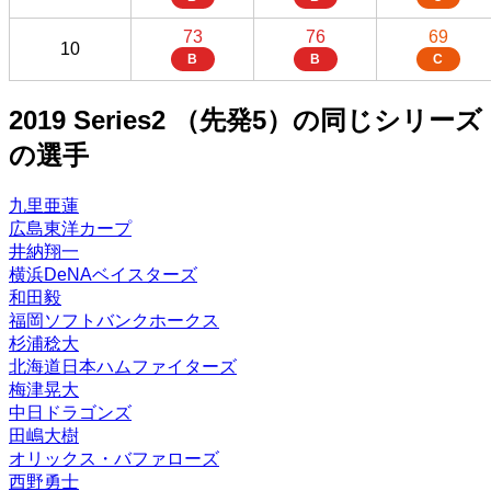
73
76
69
10
B
B
C
2019 Series2 （先発5）の同じシリーズ
の選手
九里亜蓮
広島東洋カープ
井納翔一
横浜DeNAベイスターズ
和田毅
福岡ソフトバンクホークス
杉浦稔大
北海道日本ハムファイターズ
梅津晃大
中日ドラゴンズ
田嶋大樹
オリックス・バファローズ
西野勇士