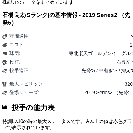
殊能力のデータをまとめています
石橋良太(Sランク)の基本情報 - 2019 Series2 （先
発5）
守備適性:
コスト:
2
球団:
東北楽天ゴールデンイーグル
投打:
右投左
投手適正:
先発:S / 中継ぎ:S / 抑え:
最大スピリッツ:
320
登場シリーズ:
2019 Series2 （先発5
投手の能力表
特訓Lv.10の時の最大ステータスです。 A以上の値は赤色グラ
フで表示されています。