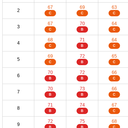
67
69
63
2
C
C
C
67
70
64
3
C
B
C
68
71
64
4
C
B
C
69
72
65
5
C
B
C
70
72
66
6
B
B
C
70
73
66
7
B
B
C
71
74
67
8
B
B
C
72
75
68
9
B
B
C