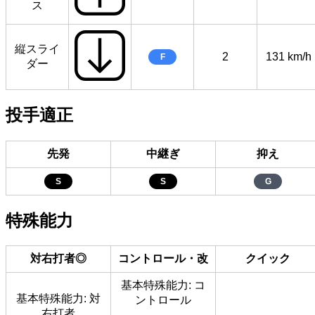
ス
縦スライ
2
131 km/h
F
ダー
投手適正
先発
中継ぎ
抑え
S
S
G
特殊能力
対右打者◎
コントロール・改
クイック
基本特殊能力: コ
基本特殊能力: 対
ントロール
右打者