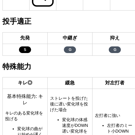
投手適正
先発
中継ぎ
抑え
S
G
G
特殊能力
キレ◎
緩急
対左打者
基本特殊能力: キ
ストレートを投げた
レ
後に遅い変化球を投
げた場合
キレのある変化球を
左打者に強い
投げる
変化球の体感
速度がDOWN
左打者のミー
変化球の曲が
遅い変化球を
ト小DOWN
り始めが遅く