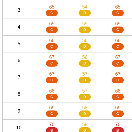
65
54
65
3
C
D
C
65
55
65
4
C
D
C
66
56
66
5
C
D
C
67
56
67
6
C
D
C
67
57
67
7
C
D
C
68
57
68
8
C
D
C
69
58
69
9
C
D
C
70
59
70
10
B
D
B