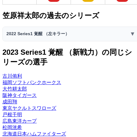
笠原祥太郎の過去のシリーズ
▼
2022 Series1 覚醒 （左キラー）
2022 Series1 覚醒 （左キラー）
2023 Series1 覚醒 （新戦力）の同じシ
スピリ
スタミ
リーズの選手
コスト
球威
制球
捕球
送球
ッツ
ナ
71
59
70
41
50
3900
30
古川侑利
B
D
B
E
D
福岡ソフトバンクホークス
先発
中継ぎ
抑え
投手適正
大竹耕太郎
阪神タイガース
-
S
G
G
成田翔
特殊能力:
東京ヤクルトスワローズ
援護◎
キレ
対左打者
戸根千明
広島東洋カープ
松岡洸希
北海道日本ハムファイターズ