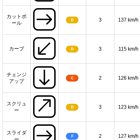
カットボ
3
137 km/h
D
ール
カーブ
3
115 km/h
D
チェンジ
2
126 km/h
C
アップ
スクリュ
3
123 km/h
D
ー
スライダ
2
127 km/h
F
ー