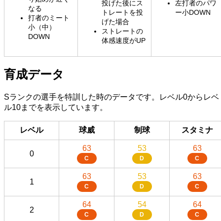
投げた後にス
左打者のパワ
なる
トレートを投
ー小DOWN
打者のミート
げた場合
小（中）
ストレートの
DOWN
体感速度がUP
育成データ
Sランクの選手を特訓した時のデータです。レベル0からレベ
ル10までを表示しています。
レベル
球威
制球
スタミナ
63
53
63
0
C
D
C
63
53
63
1
C
D
C
64
54
64
2
C
D
C