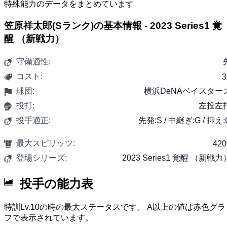
特殊能力のデータをまとめています
笠原祥太郎(Sランク)の基本情報 - 2023 Series1 覚
醒 （新戦力）
守備適性:
コスト:
3
球団:
横浜DeNAベイスター
投打:
左投左
投手適正:
先発:S / 中継ぎ:G / 抑え:
最大スピリッツ:
420
登場シリーズ:
2023 Series1 覚醒 （新戦力
投手の能力表
特訓Lv.10の時の最大ステータスです。 A以上の値は赤色グラ
フで表示されています。