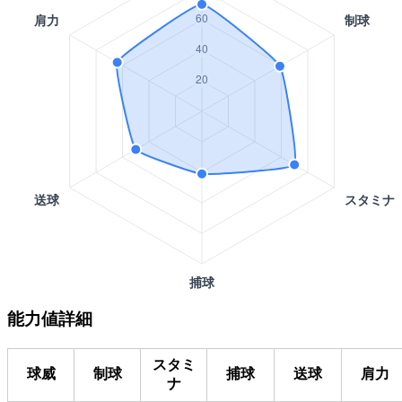
能力値詳細
スタミ
球威
制球
捕球
送球
肩力
ナ