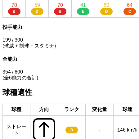
70
59
70
41
50
64
B
D
B
E
D
C
投手能力
199
/ 300
(球威 + 制球 + スタミナ)
全能力
354
/ 600
(全6能力の合計)
球種適性
球種
方向
ランク
変化量
球速
ストレー
-
146 km/h
D
ト