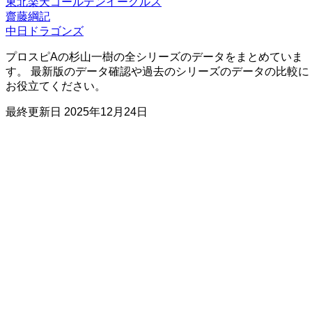
東北楽天ゴールデンイーグルス
齋藤綱記
中日ドラゴンズ
プロスピAの杉山一樹の全シリーズのデータをまとめていま
す。 最新版のデータ確認や過去のシリーズのデータの比較に
お役立てください。
最終更新日
2025年12月24日