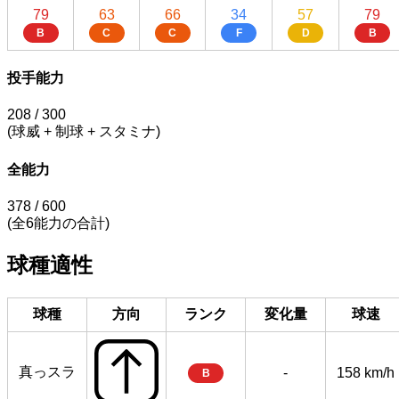
79
63
66
34
57
79
B
C
C
F
D
B
投手能力
208
/ 300
(球威 + 制球 + スタミナ)
全能力
378
/ 600
(全6能力の合計)
球種適性
球種
方向
ランク
変化量
球速
真っスラ
-
158 km/h
B