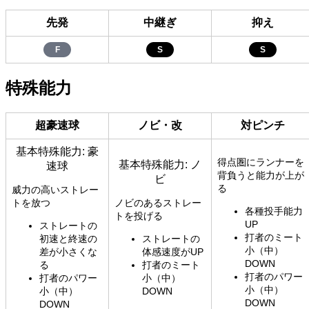
先発
中継ぎ
抑え
F
S
S
特殊能力
超豪速球
ノビ・改
対ピンチ
基本特殊能力: 豪
得点圏にランナーを
基本特殊能力: ノ
速球
背負うと能力が上が
ビ
る
威力の高いストレー
トを放つ
ノビのあるストレー
各種投手能力
トを投げる
UP
ストレートの
打者のミート
初速と終速の
ストレートの
小（中）
差が小さくな
体感速度がUP
DOWN
る
打者のミート
打者のパワー
打者のパワー
小（中）
小（中）
小（中）
DOWN
DOWN
DOWN