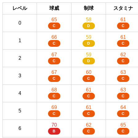
レベル
球威
制球
スタミナ
65
58
61
0
C
D
C
66
59
61
1
C
D
C
67
59
62
2
C
D
C
67
60
63
3
C
C
C
68
61
63
4
C
C
C
69
61
64
5
C
C
C
70
62
65
6
B
C
C