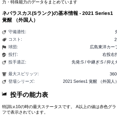
力・特殊能力のデータをまとめています
ネバラスカス(Sランク)の基本情報 - 2021 Series1
覚醒 （外国人）
守備適性:
コスト:
2
球団:
広島東洋カー
投打:
右投右
投手適正:
先発:S / 中継ぎ:S / 抑え:
最大スピリッツ:
360
登場シリーズ:
2021 Series1 覚醒 （外国人
投手の能力表
特訓Lv.10の時の最大ステータスです。 A以上の値は赤色グラ
フで表示されています。