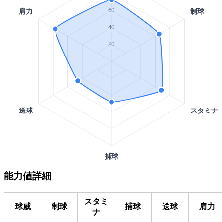
能力値詳細
スタミ
球威
制球
捕球
送球
肩力
ナ