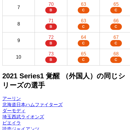
70
63
65
7
B
C
C
71
63
66
8
B
C
C
72
64
67
9
B
C
C
73
65
68
10
B
C
C
2021 Series1 覚醒 （外国人）の同じシ
リーズの選手
アーリン
北海道日本ハムファイターズ
ダーモディ
埼玉西武ライオンズ
ビエイラ
読売ジャイアンツ