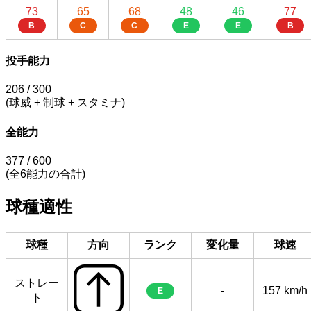
73
65
68
48
46
77
B
C
C
E
E
B
投手能力
206
/ 300
(球威 + 制球 + スタミナ)
全能力
377
/ 600
(全6能力の合計)
球種適性
球種
方向
ランク
変化量
球速
ストレー
-
157 km/h
E
ト