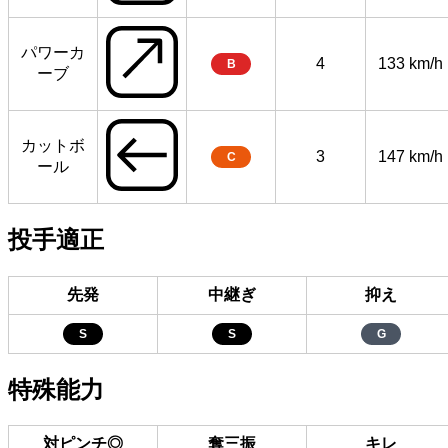
パワーカ
4
133 km/h
B
ーブ
カットボ
3
147 km/h
C
ール
投手適正
先発
中継ぎ
抑え
S
S
G
特殊能力
対ピンチ◎
奪三振
キレ