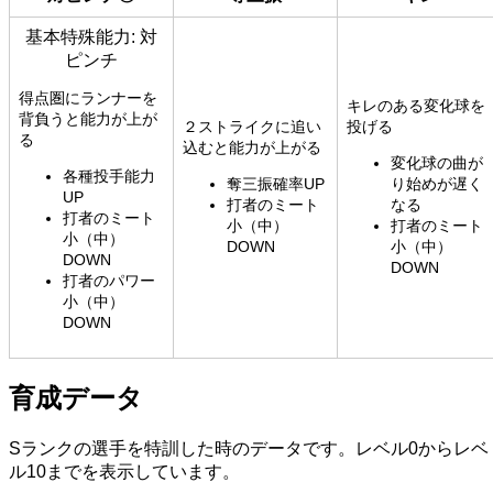
基本特殊能力: 対
ピンチ
得点圏にランナーを
キレのある変化球を
背負うと能力が上が
２ストライクに追い
投げる
る
込むと能力が上がる
変化球の曲が
各種投手能力
奪三振確率UP
り始めが遅く
UP
打者のミート
なる
打者のミート
小（中）
打者のミート
小（中）
DOWN
小（中）
DOWN
DOWN
打者のパワー
小（中）
DOWN
育成データ
Sランクの選手を特訓した時のデータです。レベル0からレベ
ル10までを表示しています。