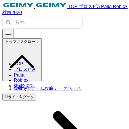
TOP
プロスピA
Palia
Roblox
桃鉄2020
トップにスクロール
TOP
プロスピA
Palia
Roblox
桃鉄2020
Geimy | ゲーム攻略データベース
ライト
ダーク