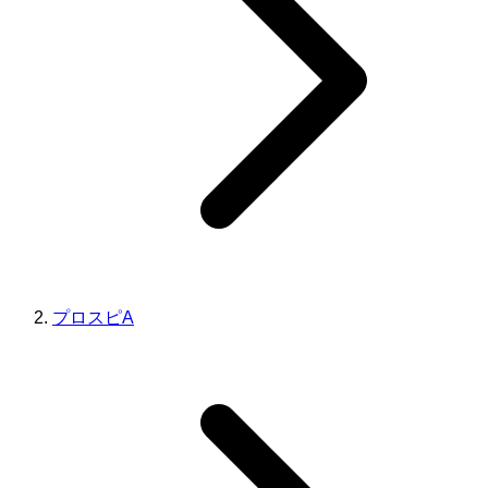
プロスピA