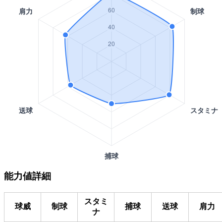
能力値詳細
スタミ
球威
制球
捕球
送球
肩力
ナ