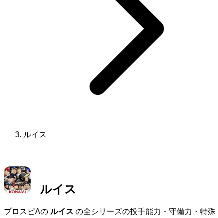
ルイス
ルイス
プロスピAの
ルイス
の全シリーズの投手能力・守備力・特殊