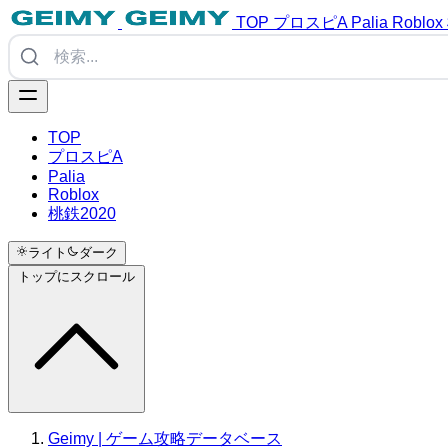
TOP
プロスピA
Palia
Roblox
TOP
プロスピA
Palia
Roblox
桃鉄2020
ライト
ダーク
トップにスクロール
Geimy | ゲーム攻略データベース