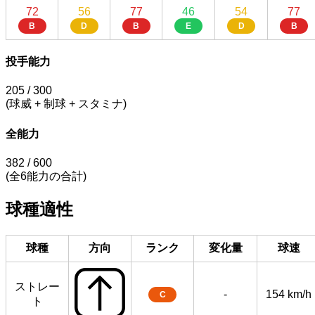
72
56
77
46
54
77
B
D
B
E
D
B
投手能力
205
/ 300
(球威 + 制球 + スタミナ)
全能力
382
/ 600
(全6能力の合計)
球種適性
球種
方向
ランク
変化量
球速
ストレー
-
154 km/h
C
ト