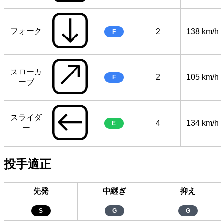
フォーク
2
138 km/h
F
スローカ
2
105 km/h
F
ーブ
スライダ
4
134 km/h
E
ー
投手適正
先発
中継ぎ
抑え
S
G
G