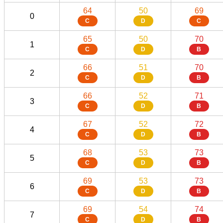
64
50
69
0
C
D
C
65
50
70
1
C
D
B
66
51
70
2
C
D
B
66
52
71
3
C
D
B
67
52
72
4
C
D
B
68
53
73
5
C
D
B
69
53
73
6
C
D
B
69
54
74
7
C
D
B