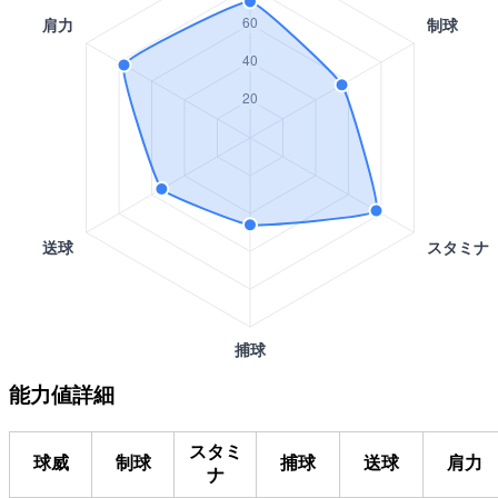
能力値詳細
スタミ
球威
制球
捕球
送球
肩力
ナ