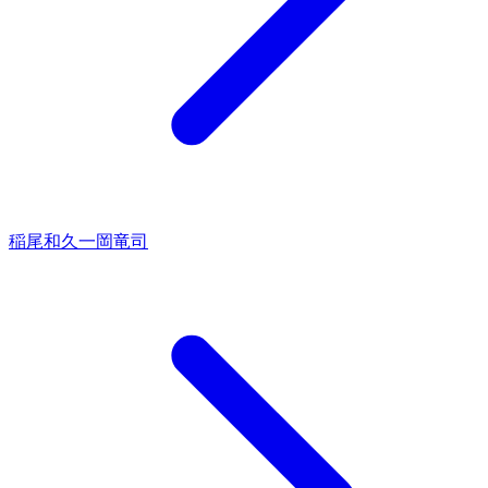
稲尾和久
一岡竜司