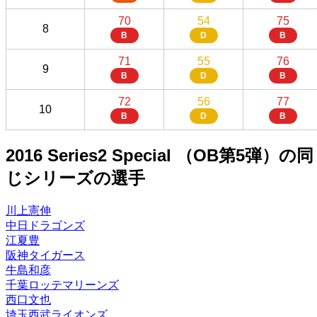
70
54
75
8
B
D
B
71
55
76
9
B
D
B
72
56
77
10
B
D
B
2016 Series2 Special （OB第5弾）の同
じシリーズの選手
川上憲伸
中日ドラゴンズ
江夏豊
阪神タイガース
牛島和彦
千葉ロッテマリーンズ
西口文也
埼玉西武ライオンズ