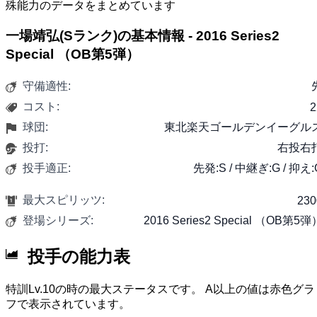
殊能力のデータをまとめています
一場靖弘(Sランク)の基本情報 - 2016 Series2
Special （OB第5弾）
守備適性:
コスト:
2
球団:
東北楽天ゴールデンイーグル
投打:
右投右
投手適正:
先発:S / 中継ぎ:G / 抑え:
最大スピリッツ:
230
登場シリーズ:
2016 Series2 Special （OB第5弾
投手の能力表
特訓Lv.10の時の最大ステータスです。 A以上の値は赤色グラ
フで表示されています。