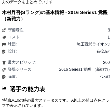
力のデータをまとめています
木村昇吾(Sランク)の基本情報 - 2016 Series1 覚醒
（新戦力）
守備適性:
コスト:
1
球団:
埼玉西武ライオン
投打:
右投左
最大スピリッツ:
200
登場シリーズ:
2016 Series1 覚醒 （新戦力
弾道:
低弾
選手の能力表
特訓Lv.10の時の最大ステータスです。 A以上の値は赤色グラ
フで表示されています。