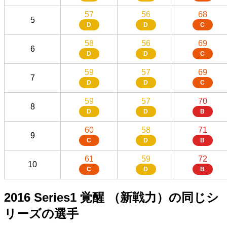
57
56
68
5
D
D
C
58
56
69
6
D
D
C
59
57
69
7
D
D
C
59
57
70
8
D
D
B
60
58
71
9
C
D
B
61
59
72
10
C
D
B
2016 Series1 覚醒 （新戦力）の同じシ
リーズの選手