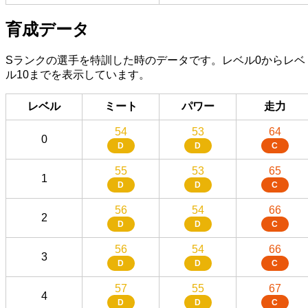
育成データ
Sランクの選手を特訓した時のデータです。レベル0からレベ
ル10までを表示しています。
レベル
ミート
パワー
走力
54
53
64
0
D
D
C
55
53
65
1
D
D
C
56
54
66
2
D
D
C
56
54
66
3
D
D
C
57
55
67
4
D
D
C