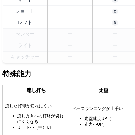
ショート
C
レフト
D
センター
ー
ー
ライト
ー
ー
キャッチャー
ー
ー
特殊能力
流し打ち
走塁
流した打球が切れにくい
ベースランニングが上手い
流し方向への打球が切れ
走塁速度UP（
にくくなる
走力小UP）
ミート小（中）UP