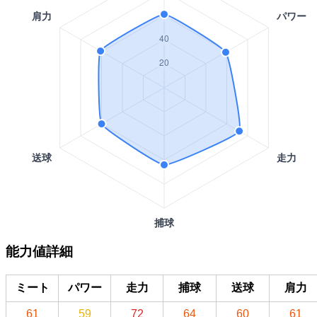
能力値詳細
ミート
パワー
走力
捕球
送球
肩力
61
59
72
64
60
61