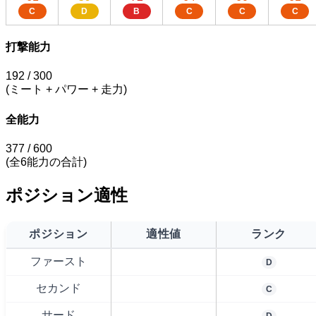
C
D
B
C
C
C
打撃能力
192
/ 300
(ミート + パワー + 走力)
全能力
377
/ 600
(全6能力の合計)
ポジション適性
ポジション
適性値
ランク
ファースト
D
セカンド
C
サード
D