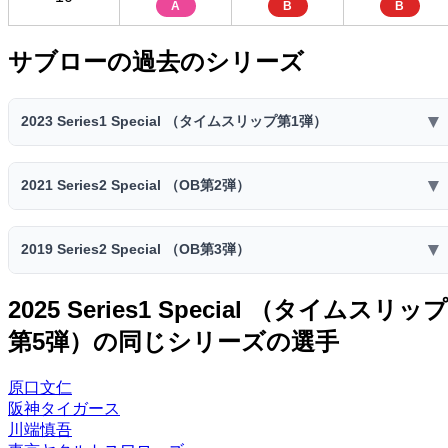
A
B
B
サブローの過去のシリーズ
▼
2023 Series1 Special （タイムスリップ第1弾）
2023 Series1 Special （タイムスリップ第1弾）
▼
2021 Series2 Special （OB第2弾）
スピリ
コスト
ミート
パワー
走力
捕球
送球
ッツ
2021 Series2 Special （OB第2弾）
80
75
72
66
78
▼
2019 Series2 Special （OB第3弾）
4300
33
スピリ
A
B
B
C
B
コスト
ミート
パワー
走力
捕球
送球
ッツ
ファー
セカン
ショー
センタ
サード
2019 Series2 Special （OB第3弾）
レフト
ライト
2025 Series1 Special （タイムスリップ
79
75
72
66
78
スト
ド
ト
ー
3800
31
スピリ
B
B
B
C
B
第5弾）の同じシリーズの選手
ー
コスト
ー
ミート
ー
パワー
ー
走力
捕球
送球
C
B
B
ッツ
ファー
セカン
ショー
センタ
特殊能力:
サード
レフト
ライト
79
74
72
66
78
スト
ド
ト
ー
3200
28
原口文仁
流し打ち◎
チャンス
選球眼
B
B
B
C
B
ー
ー
ー
ー
C
B
B
阪神タイガース
ファー
セカン
ショー
センタ
川端慎吾
特殊能力:
サード
レフト
ライト
スト
ド
ト
ー