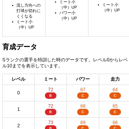
ミート小
ミート小
流し方向への
（中）UP
（中）UP
打球が切れに
パワー小
くくなる
（中）UP
ミート小
（中）UP
育成データ
Sランクの選手を特訓した時のデータです。レベル0からレベ
ル10までを表示しています。
レベル
ミート
パワー
走力
72
67
64
0
B
C
C
72
68
65
1
B
C
C
73
69
66
2
B
C
C