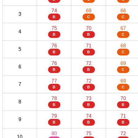
74
69
66
3
B
C
C
75
70
67
4
B
B
C
76
71
68
5
B
B
C
76
72
69
6
B
B
C
77
72
69
7
B
B
C
78
73
70
8
B
B
B
79
74
71
9
B
B
B
80
75
72
10