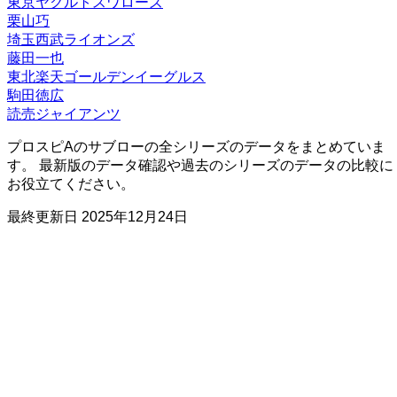
東京ヤクルトスワローズ
流し打ち◎
チャンス・改
選球眼
ー
ー
ー
ー
C
B
B
栗山巧
埼玉西武ライオンズ
特殊能力:
藤田一也
流し打ち◎
チャンス・改
選球眼
東北楽天ゴールデンイーグルス
駒田徳広
読売ジャイアンツ
プロスピAのサブローの全シリーズのデータをまとめていま
す。 最新版のデータ確認や過去のシリーズのデータの比較に
お役立てください。
最終更新日
2025年12月24日