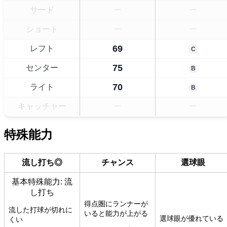
サード
ー
ー
ショート
ー
ー
69
レフト
C
75
センター
B
70
ライト
B
キャッチャー
ー
ー
特殊能力
流し打ち◎
チャンス
選球眼
基本特殊能力: 流
し打ち
得点圏にランナーが
流した打球が切れに
いると能力が上がる
選球眼が優れている
くい