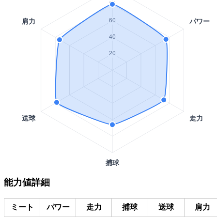
能力値詳細
ミート
パワー
走力
捕球
送球
肩力