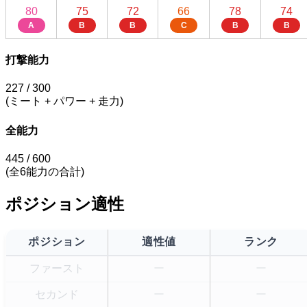
80
75
72
66
78
74
A
B
B
C
B
B
打撃能力
227
/ 300
(ミート + パワー + 走力)
全能力
445
/ 600
(全6能力の合計)
ポジション適性
ポジション
適性値
ランク
ファースト
ー
ー
セカンド
ー
ー