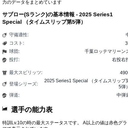
力のデータをまとめています
サブロー(Sランク)の基本情報 - 2025 Series1
Special （タイムスリップ第5弾）
守備適性:
コスト:
3
球団:
千葉ロッテマリーン
投打:
右投右
最大スピリッツ:
490
2025 Series1 Special （タイムスリップ
登場シリーズ:
5弾
弾道:
中弾
選手の能力表
特訓Lv.10の時の最大ステータスです。 A以上の値は赤色グラ