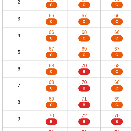
2
C
C
C
66
67
66
3
C
C
C
66
68
66
4
C
C
C
67
69
67
5
C
C
C
68
70
68
6
C
B
C
68
70
68
7
C
B
C
69
71
69
8
C
B
C
70
72
70
9
B
B
B