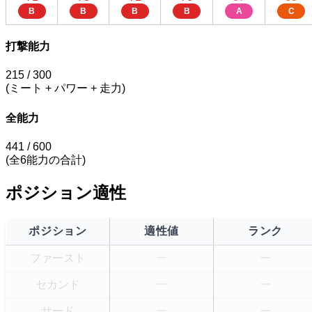
B
B
B
B
A
C
打撃能力
215
/ 300
(ミート + パワー + 走力)
全能力
441
/ 600
(全6能力の合計)
ポジション適性
ポジション
適性値
ランク
ファースト
ー
ー
セカンド
ー
ー
サード
ー
ー