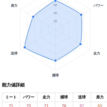
能力値詳細
ミート
パワー
走力
捕球
送球
肩力
71
73
71
76
87
63