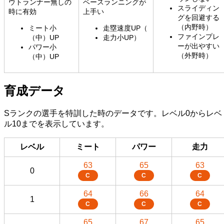
ウトランナー無しの
ベースランニングが
スライディン
時に有効
上手い
グを回避する
（内野時）
ミート小
走塁速度UP（
ファインプレ
（中）UP
走力小UP）
ーが出やすい
パワー小
（外野時）
（中）UP
育成データ
Sランクの選手を特訓した時のデータです。レベル0からレベ
ル10までを表示しています。
レベル
ミート
パワー
走力
63
65
63
0
C
C
C
64
66
64
1
C
C
C
65
67
65