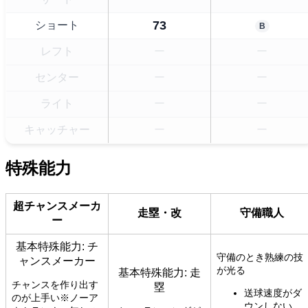
73
ショート
B
レフト
ー
ー
センター
ー
ー
ライト
ー
ー
キャッチャー
ー
ー
特殊能力
超チャンスメーカ
走塁・改
守備職人
ー
基本特殊能力: チ
守備のとき熟練の技
ャンスメーカー
が光る
基本特殊能力: 走
チャンスを作り出す
塁
送球速度がダ
のが上手い※ノーア
ウンしない