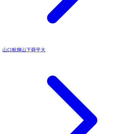
山口航輝
山下舜平大