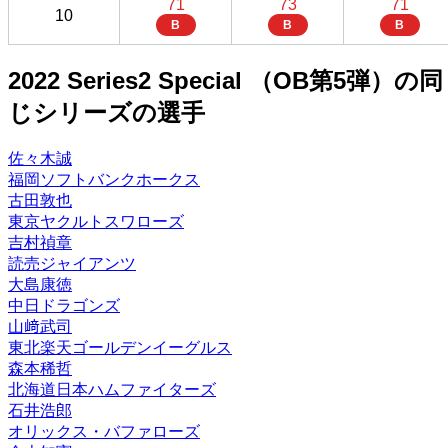
71
73
71
10
B
B
B
2022 Series2 Special （OB第5弾）の同
じシリーズの選手
佐々木誠
福岡ソフトバンクホークス
古田敦也
東京ヤクルトスワローズ
吉村禎章
読売ジャイアンツ
大島康徳
中日ドラゴンズ
山﨑武司
東北楽天ゴールデンイーグルス
森本稀哲
北海道日本ハムファイターズ
石井浩郎
オリックス・バファローズ