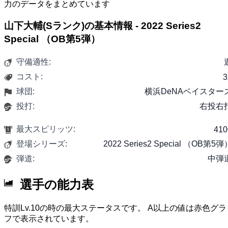
力のデータをまとめています
山下大輔(Sランク)の基本情報 - 2022 Series2
Special （OB第5弾）
守備適性:
コスト:
3
球団:
横浜DeNAベイスター
投打:
右投右
最大スピリッツ:
410
登場シリーズ:
2022 Series2 Special （OB第5弾
弾道:
中弾
選手の能力表
特訓Lv.10の時の最大ステータスです。 A以上の値は赤色グラ
フで表示されています。