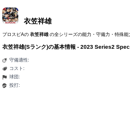
衣笠祥雄
プロスピAの
衣笠祥雄
の全シリーズの能力・守備力・特殊能
衣笠祥雄(Sランク)の基本情報 - 2023 Series2 Spe
守備適性:
コスト:
球団:
投打: