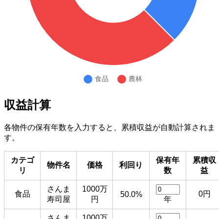
収益計算
各物件の保有年数を入力すると、累積収益が自動計算されま
す。
カテゴ
保有年
累積収
物件名
価格
利回り
リ
数
益
さんま
1000万
食品
0円
50.0%
寿司屋
円
年
さんま
1000万