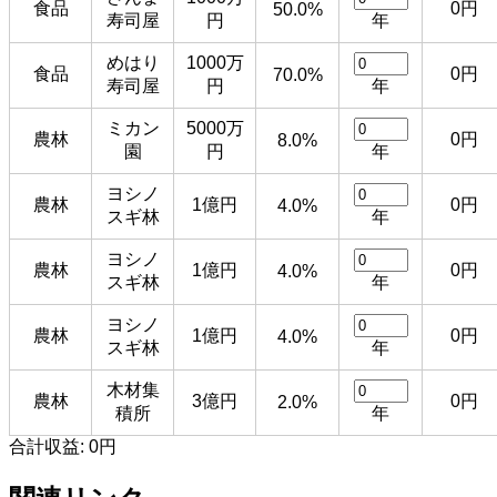
食品
0円
50.0%
寿司屋
円
年
めはり
1000万
食品
0円
70.0%
寿司屋
円
年
ミカン
5000万
農林
0円
8.0%
園
円
年
ヨシノ
農林
1億円
0円
4.0%
スギ林
年
ヨシノ
農林
1億円
0円
4.0%
スギ林
年
ヨシノ
農林
1億円
0円
4.0%
スギ林
年
木材集
農林
3億円
0円
2.0%
積所
年
合計収益:
0円