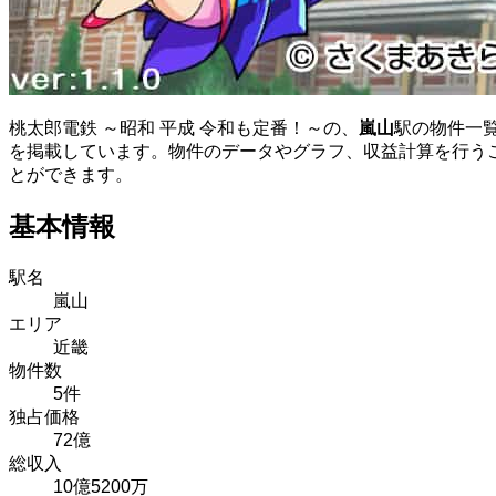
桃太郎電鉄 ～昭和 平成 令和も定番！～の、
嵐山
駅の物件一
を掲載しています。物件のデータやグラフ、収益計算を行う
とができます。
基本情報
駅名
嵐山
エリア
近畿
物件数
5件
独占価格
72億
総収入
10億5200万