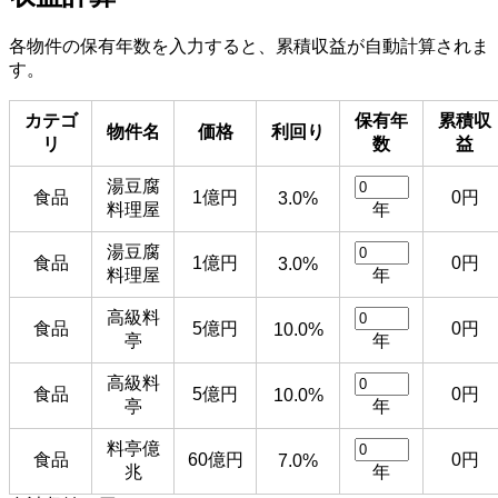
各物件の保有年数を入力すると、累積収益が自動計算されま
す。
カテゴ
保有年
累積収
物件名
価格
利回り
リ
数
益
湯豆腐
食品
1億円
0円
3.0%
料理屋
年
湯豆腐
食品
1億円
0円
3.0%
料理屋
年
高級料
食品
5億円
0円
10.0%
亭
年
高級料
食品
5億円
0円
10.0%
亭
年
料亭億
食品
60億円
0円
7.0%
兆
年