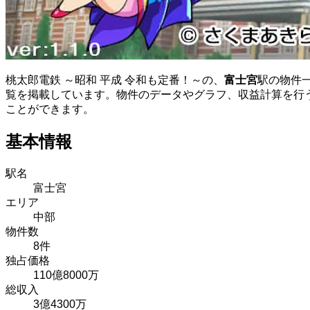
桃太郎電鉄 ～昭和 平成 令和も定番！～の、
富士宮
駅の物件
覧を掲載しています。物件のデータやグラフ、収益計算を行
ことができます。
基本情報
駅名
富士宮
エリア
中部
物件数
8件
独占価格
110億8000万
総収入
3億4300万