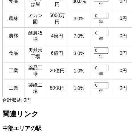
食品
0円
80.0%
ば屋
円
年
ミカン
5000万
農林
0円
3.0%
園
円
年
酪農牧
農林
4億円
0円
7.0%
場
年
天然水
食品
6億円
0円
3.0%
工場
年
薬品工
工業
20億円
0円
1.0%
場
年
製紙工
工業
80億円
0円
1.0%
場
年
合計収益:
0円
関連リンク
中部エリアの駅